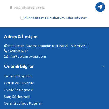
Kayıt
KVKK Sözleşmesi'ni
okudum, kabul ediyorum.
Adres & İletişim
İnönü mah. Kazımkarabekir cad. No:21-22 KAPAKLI
5498503637
info@dekorsevgisi.com
Önemli Bilgiler
Teslimat Koşulları
Gizlilik ve Güvenlik
Üyelik Sözleşmesi
Satış Sözleşmesi
Garanti ve İade Koşulları