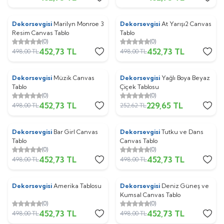
Dekorsevgisi
Marilyn Monroe 3
Dekorsevgisi
At Yarışı2 Canvas
%
9
%
9
Resim Canvas Tablo
Tablo
(0)
(0)
452,73
TL
452,73
TL
498,00
TL
498,00
TL
Dekorsevgisi
Müzik Canvas
Dekorsevgisi
Yağlı Boya Beyaz
%
9
%
9
Tablo
Çiçek Tablosu
(0)
(0)
452,73
TL
229,65
TL
498,00
TL
252,62
TL
Dekorsevgisi
Bar Girl Canvas
Dekorsevgisi
Tutku ve Dans
%
9
%
9
Tablo
Canvas Tablo
(0)
(0)
452,73
TL
452,73
TL
498,00
TL
498,00
TL
Dekorsevgisi
Amerika Tablosu
Dekorsevgisi
Deniz Güneş ve
%
9
%
9
Kumsal Canvas Tablo
(0)
(0)
452,73
TL
452,73
TL
498,00
TL
498,00
TL