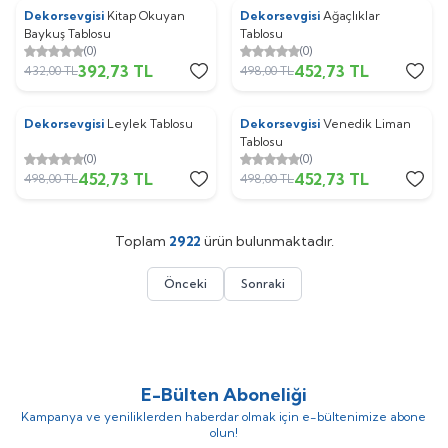
Dekorsevgisi
Kitap Okuyan
Dekorsevgisi
Ağaçlıklar
%
9
%
9
Baykuş Tablosu
Tablosu
(0)
(0)
392,73
TL
452,73
TL
432,00
TL
498,00
TL
Dekorsevgisi
Leylek Tablosu
Dekorsevgisi
Venedik Liman
%
9
%
9
Tablosu
(0)
(0)
452,73
TL
452,73
TL
498,00
TL
498,00
TL
Toplam
2922
ürün bulunmaktadır.
Önceki
Sonraki
E-Bülten Aboneliği
Kampanya ve yeniliklerden haberdar olmak için e-bültenimize abone
olun!