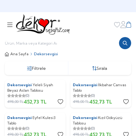
HOŞGELDİNİZ
Favorileri
Hesabı
Sepe
Ana Sayfa
Dekorsevgisi
Filtrele
Sırala
Dekorsevgisi
Yeleli Siyah
Dekorsevgisi
İlkbahar Canvas
%
9
%
9
Beyaz Aslan Tablosu
Tablo
(0)
(0)
452,73
TL
452,73
TL
498,00
TL
498,00
TL
Dekorsevgisi
Eyfel Kulesi3
Dekorsevgisi
Kızıl Gökyüzü
%
9
%
9
Tablo
Tablosu
(0)
(0)
452,73
TL
452,73
TL
498,00
TL
498,00
TL