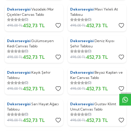
Dekorsevgisi
Vazodaki Mor
Dekorsevgisi
Mavi Yeleli At
%
9
%
9
Çiçekler Canvas Tablo
Tablosu
(0)
(0)
452,73
TL
452,73
TL
498,00
TL
498,00
TL
Dekorsevgisi
Gülümseyen
Dekorsevgisi
Deniz Kıyısı
%
9
%
9
Kedi Canvas Tablo
Şehir Tablosu
(0)
(0)
452,73
TL
452,73
TL
498,00
TL
498,00
TL
W
h
t
s
p
p
D
e
s
e
H
a
t
t
Dekorsevgisi
Kayık Şehir
Dekorsevgisi
Beyaz Kaplan ve
%
9
%
9
Tablosu
Kar Canvas Tablo
(0)
(0)
452,73
TL
452,73
TL
498,00
TL
498,00
TL
Dekorsevgisi
Sarı Hayat Ağacı
Dekorsevgisi
Gustav Klimt
%
9
%
9
Tablosu
Umut Canvas Tablo
(0)
(0)
452,73
TL
452,73
TL
498,00
TL
498,00
TL