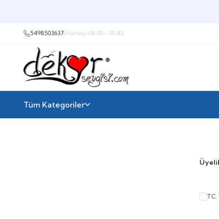
5498503637
(Haftaiçi 08:00 - 18:00)
Tüm Kategoriler
Üyelik
T.C.