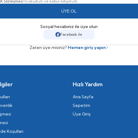
K Sözleşmesi
'ni okudum ve kabul ediyorum.
ÜYE OL
Sosyal hesabınız ile üye olun
Facebook ile
Zaten üye misiniz?
Hemen giriş yapın
giler
Hızlı Yardım
ulları
Ana Sayfa
üvenlik
Sepetim
eşmesi
Üye Giriş
mesi
ade Koşulları