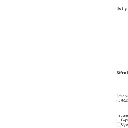
İletiş
Şifre 
Şifren
(.#?!@
İletişi
E-p
Üye