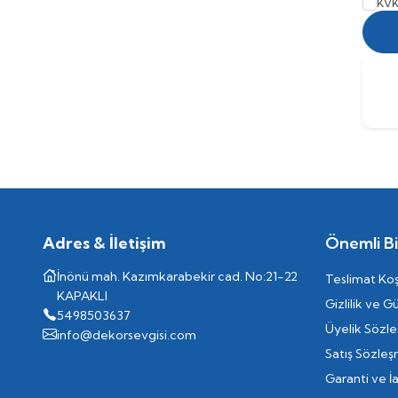
KVK
Adres & İletişim
Önemli Bil
İnönü mah. Kazımkarabekir cad. No:21-22
Teslimat Koş
KAPAKLI
Gizlilik ve G
5498503637
Üyelik Sözl
info@dekorsevgisi.com
Satış Sözleş
Garanti ve İ