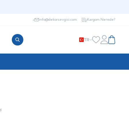
info@dekorsevgisi.com
Kargom Nerede?
TR
Favorilerim
Hesabım
Sepetim
d