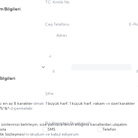
T.C. Kimlik No
im Bilgileri
Cep Telefonu
E-Po
Adres
İl
İ
Bilgileri
Şifre
iz
en az 8 karakter
olmalı.
1 büyük harf, 1 küçük harf, rakam
ve
özel karakter
$%^&*-)
içermelidir.
Bizi Nereden Duydunuz?
m izinlerinizi belirleyin, size yalnızca tercih ettiğiniz kanallardan ulaşalım.
osta
SMS
Telefon
lik Sözleşmesi
'ni okudum ve kabul ediyorum.