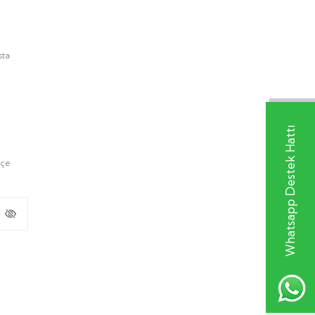
sta
Whatsapp Destek Hattı
lçe