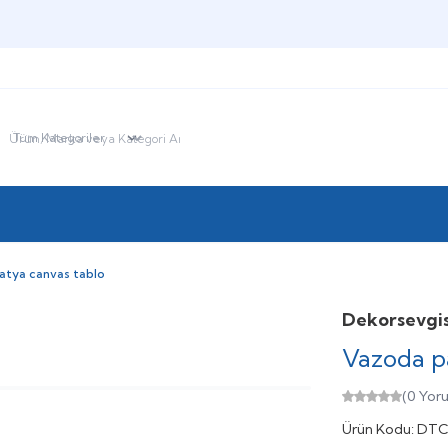
HOŞGELDİNİZ
atya canvas tablo
Dekorsevgis
Vazoda p
(0 Yor
Ürün Kodu:
DTC