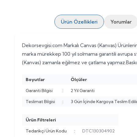
Ürün Özellikleri
Yorumlar
Dekorsevgisi.com Markalı Canvas (Kanvas) Ürünlerimi
marka mürekkep 100 yıl solmama garantili avrupa st
(Kanvas) zamanla eğilmez ve çatlama yapmaz.Baskı k
Boyutlar
Ölçüler
Garanti Bilgisi
:
2 Yıl Garanti
Teslimat Bilgisi
:
3 Gün İçinde Kargoya Teslim Edili
Ürün Filtreleri
Tedarikçi Ürün Kodu
:
DTC130304902