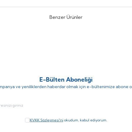
Benzer Ürünler
evgisi
Mor ve Kırmızı Çiçek Tablosu
Dekorsevgisi
%
9
Pembe Çiç
(0)
(0)
452,73
TL
452,73
TL
TL
498,00
TL
E-Bülten Aboneliği
panya ve yeniliklerden haberdar olmak için e-bültenimize abone o
KVKK Sözleşmesi'ni
okudum, kabul ediyorum.