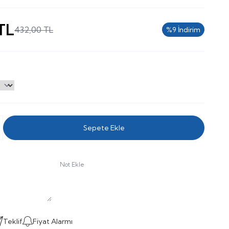
TL
432,00
TL
%
9
İndirim
Sepete Ekle
Not Ekle
Teklif
Fiyat Alarmı