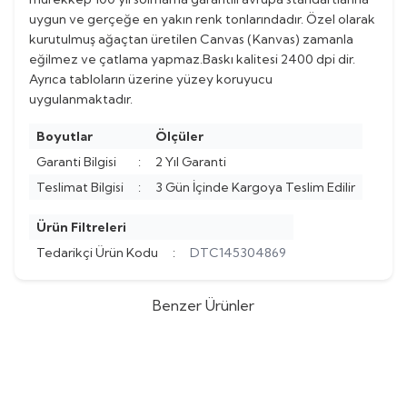
uygun ve gerçeğe en yakın renk tonlarındadır. Özel olarak
kurutulmuş ağaçtan üretilen Canvas (Kanvas) zamanla
eğilmez ve çatlama yapmaz.Baskı kalitesi 2400 dpi dir.
Ayrıca tabloların üzerine yüzey koruyucu
uygulanmaktadır.
Boyutlar
Ölçüler
Garanti Bilgisi
:
2 Yıl Garanti
Teslimat Bilgisi
:
3 Gün İçinde Kargoya Teslim Edilir
Ürün Filtreleri
Tedarikçi Ürün Kodu
:
DTC145304869
Benzer Ürünler
Dekorsevgisi
Cami Tavan
Dekorsevgisi
Mekke Canvas
%
9
%
9
Tablosu
Tablo
(0)
(0)
452,73
TL
452,73
TL
498,00
TL
498,00
TL