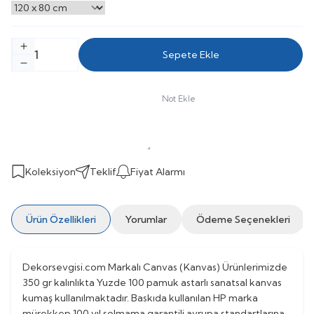
Sepete Ekle
Not Ekle
Koleksiyon
Teklif
Fiyat Alarmı
Ürün Özellikleri
Yorumlar
Ödeme Seçenekleri
Dekorsevgisi.com Markalı Canvas (Kanvas) Ürünlerimizde
350 gr kalınlıkta Yuzde 100 pamuk astarlı sanatsal kanvas
kumaş kullanılmaktadır. Baskıda kullanılan HP marka
mürekkep 100 yıl solmama garantili avrupa standartlarına