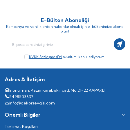
E-Bülten Aboneliği
Kampanya ve yeniliklerden haberdar olmak için e-bültenimize abone
olun!
Kayıt
KVKK Sözleşmesi'ni
okudum, kabul ediyorum.
Adres & İletişim
İnönü mah. Kazımkarabekir cad. No:21-22 KAPAKLI
5498503637
info@dekorsevgisi.com
Önemli Bilgiler
Teslimat Koşulları