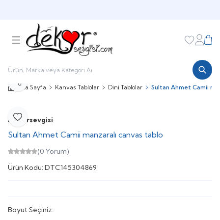
HOŞGELDİNİZ
Favorileri
Hesabı
Sepe
Paylaş
Ana Sayfa
Kanvas Tablolar
Dini Tablolar
Sultan Ahmet Camii man
Dekorsevgisi
Favoriye Ekle
Sultan Ahmet Camii manzaralı canvas tablo
(0 Yorum)
Ürün Kodu:
DTC145304869
Boyut Seçiniz: