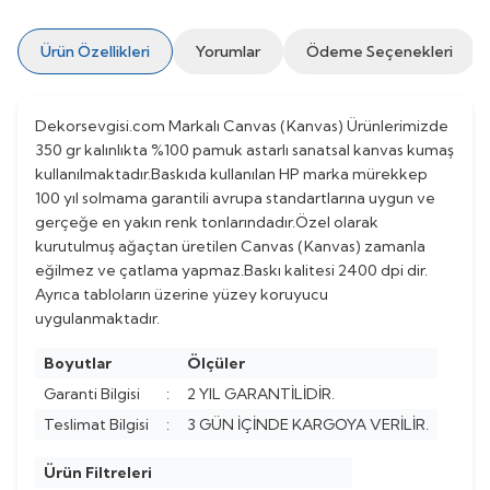
Ürün Özellikleri
Yorumlar
Ödeme Seçenekleri
Dekorsevgisi.com Markalı Canvas (Kanvas) Ürünlerimizde
350 gr kalınlıkta %100 pamuk astarlı sanatsal kanvas kumaş
kullanılmaktadır.Baskıda kullanılan HP marka mürekkep
100 yıl solmama garantili avrupa standartlarına uygun ve
gerçeğe en yakın renk tonlarındadır.Özel olarak
kurutulmuş ağaçtan üretilen Canvas (Kanvas) zamanla
eğilmez ve çatlama yapmaz.Baskı kalitesi 2400 dpi dir.
Ayrıca tabloların üzerine yüzey koruyucu
uygulanmaktadır.
Boyutlar
Ölçüler
Garanti Bilgisi
:
2 YIL GARANTİLİDİR.
Teslimat Bilgisi
:
3 GÜN İÇİNDE KARGOYA VERİLİR.
Ürün Filtreleri