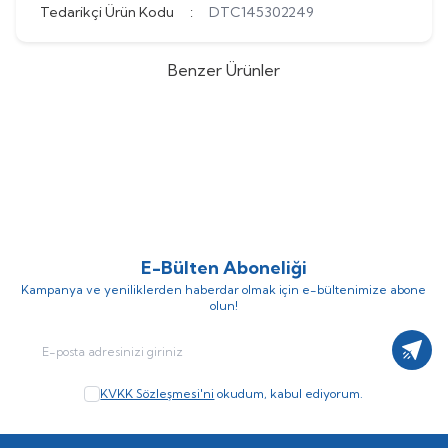
Tedarikçi Ürün Kodu
:
DTC145302249
Benzer Ürünler
DekorSevgisi
Life Canvas Tablo
Dekorsevgisi
Atatürk İmzası
%
9
%
9
Tablosu
(0)
(0)
415,00
TL + KDV
377,27
TL + KDV
452,73
TL
498,00
TL
E-Bülten Aboneliği
Kampanya ve yeniliklerden haberdar olmak için e-bültenimize abone
olun!
Kayıt
KVKK Sözleşmesi'ni
okudum, kabul ediyorum.