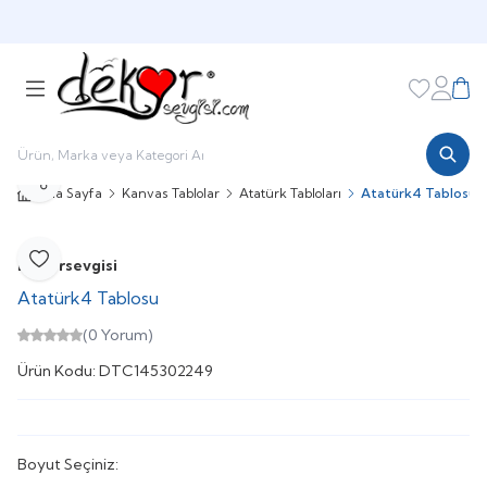
HOŞGELDİNİZ
Favorileri
Hesabı
Sepe
Paylaş
Ana Sayfa
Kanvas Tablolar
Atatürk Tabloları
Atatürk4 Tablosu
Dekorsevgisi
Favoriye Ekle
Atatürk4 Tablosu
(0 Yorum)
Ürün Kodu:
DTC145302249
Boyut Seçiniz: