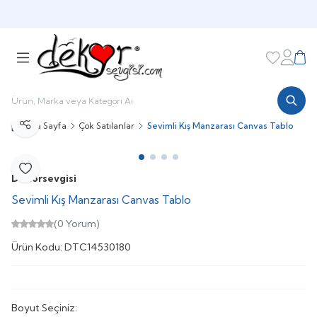
HOŞGELDİNİZ
Favorileri
Hesabı
Sepe
Ana Sayfa
Çok Satılanlar
Sevimli Kış Manzarası Canvas Tablo
Paylaş
Favoriye Ekle
Dekorsevgisi
Sevimli Kış Manzarası Canvas Tablo
(0 Yorum)
Ürün Kodu:
DTC14530180
Boyut Seçiniz: