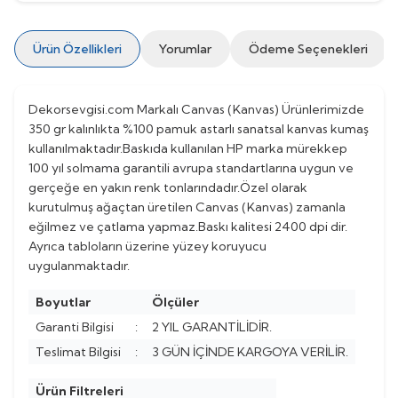
Ürün Özellikleri
Yorumlar
Ödeme Seçenekleri
Dekorsevgisi.com Markalı Canvas (Kanvas) Ürünlerimizde
350 gr kalınlıkta %100 pamuk astarlı sanatsal kanvas kumaş
kullanılmaktadır.Baskıda kullanılan HP marka mürekkep
100 yıl solmama garantili avrupa standartlarına uygun ve
gerçeğe en yakın renk tonlarındadır.Özel olarak
kurutulmuş ağaçtan üretilen Canvas (Kanvas) zamanla
eğilmez ve çatlama yapmaz.Baskı kalitesi 2400 dpi dir.
Ayrıca tabloların üzerine yüzey koruyucu
uygulanmaktadır.
Boyutlar
Ölçüler
Garanti Bilgisi
:
2 YIL GARANTİLİDİR.
Teslimat Bilgisi
:
3 GÜN İÇİNDE KARGOYA VERİLİR.
Ürün Filtreleri