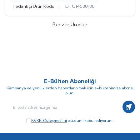
Tedarikçi Ürün Kodu
:
DTC14530180
Benzer Ürünler
Dekorsevgisi
Kırmızı Kız Kulesi
Dekorsevgisi
Gün Batışı Kız
%
9
%
9
Canvas Tablo
Kulesi Tablo
(0)
(0)
452,73
TL
452,73
TL
498,00
TL
498,00
TL
E-Bülten Aboneliği
Kampanya ve yeniliklerden haberdar olmak için e-bültenimize abone
olun!
Kayıt
KVKK Sözleşmesi'ni
okudum, kabul ediyorum.