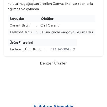
kurutulmuş ağaçtan üretilen Canvas (Kanvas) zamanla
eğilmez ve çatlama
Boyutlar
Ölçüler
Garanti Bilgisi
:
2 Yıl Garanti
Teslimat Bilgisi
:
3 Gün İçinde Kargoya Teslim Edilir
Ürün Filtreleri
Tedarikçi Ürün Kodu
:
DTC145304952
Benzer Ürünler
Dekorsevgisi
Kırmızı Kız Kulesi
Dekorsevgisi
Gün Batışı Kız
%
9
%
9
Canvas Tablo
Kulesi Tablo
(0)
(0)
452,73
TL
452,73
TL
498,00
TL
498,00
TL
E-Bülten Aboneliği