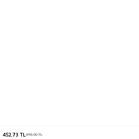
452,73
TL
498,00
TL