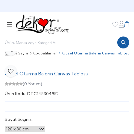
HOŞGELDİNİZ
Favorileri
Hesabı
Sepe
Paylaş
Ana Sayfa
Çok Satılanlar
Güzel Oturma Balerin Canvas Tablosu
Güzel Oturma Balerin Canvas Tablosu
Favoriye Ekle
(0 Yorum)
Ürün Kodu:
DTC145304952
Boyut Seçiniz: