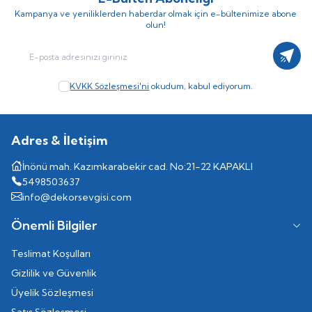
Kampanya ve yeniliklerden haberdar olmak için e-bültenimize abone
olun!
Kayıt
KVKK Sözleşmesi'ni
okudum, kabul ediyorum.
Adres & İletişim
İnönü mah. Kazımkarabekir cad. No:21-22 KAPAKLI
5498503637
info@dekorsevgisi.com
Önemli Bilgiler
Teslimat Koşulları
Gizlilik ve Güvenlik
Üyelik Sözleşmesi