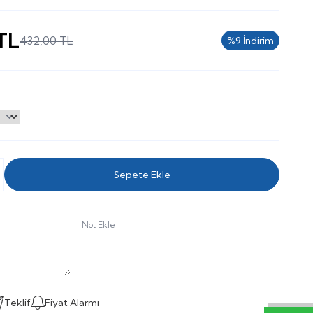
TL
432,00
TL
%
9
İndirim
Sepete Ekle
Not Ekle
Teklif
Fiyat Alarmı