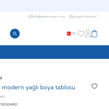
info@dekorsevgisi.com
Kargom Nerede?
TR
Favorilerim
Hesabım
Sepetim
i
f modern yağlı boya tablosu
Favoriye
um)
130304801