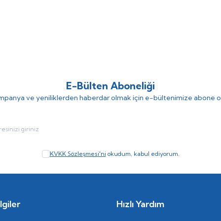
evgisi
Kelebek Şekilli Yazılar
Dekorsevgisi
%
9
Life Canv
 Tablo
(0)
(0)
452,73
TL
452,73
TL
TL
498,00
TL
E-Bülten Aboneliği
panya ve yeniliklerden haberdar olmak için e-bültenimize abone o
KVKK Sözleşmesi'ni
okudum, kabul ediyorum.
giler
Hızlı Yardım