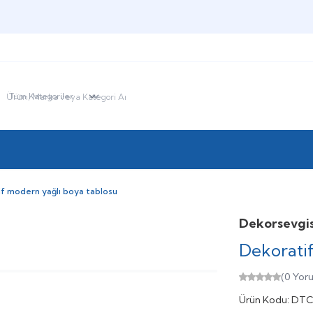
HOŞGELDİNİZ
f modern yağlı boya tablosu
Dekorsevgis
Dekorati
(0 Yor
Ürün Kodu:
DTC